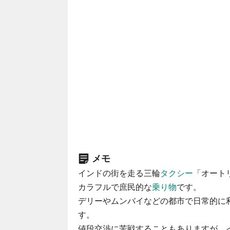
メモ
インドの街を走る三輪
タクシー
「オート
カラフルで庶民的な
乗り物
です。
デリーやムンバイなどの都市で日常的に
す。
値段交渉に苦戦することもありますが、