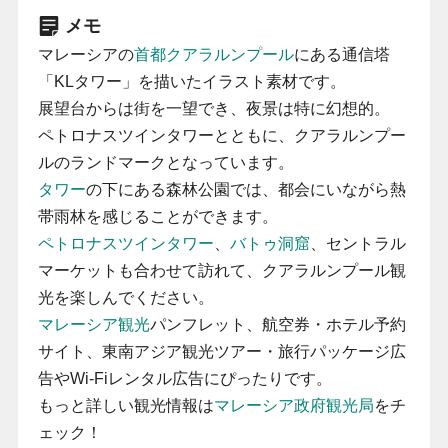
メモ
マレーシアの
首都クアラルンプール
にある通信塔
「KLタワー」を描いたイラスト素材です。
展望台からは街を一望でき、夜景は特に幻想的。
ペトロナスツインタワーとともに、クアラルンプー
ルのランドマークとなっています。
タワー
の下にある森林公園では、都会にいながら熱
帯雨林を感じることができます。
ペトロナスツインタワー
、
バトゥ洞窟
、セントラル
マーケットも合わせて訪れて、クアラルンプール観
光を楽しんでください。
マレーシア観光
パンフレット、航空券・ホテル予約
サイト、東南アジア観光ツアー・旅行パッケージ広
告やWi-Fiレンタル広告にぴったりです。
もっと詳しい観光情報は
マレーシア政府観光局
をチ
ェック！