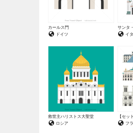
カールス門
サンタ
ドイツ
イタ
救世主ハリストス大聖堂
【セッ
ロシア
フラ