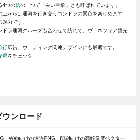
る4つの
橋
の一つで「白い巨象」とも呼ばれています。
の上からは運河を行き交うゴンドラの景色を楽しめます。
の魅力です。
ンドラ運河クルーズも合わせて訪れて、ヴェネツィア観光
旅行
広告、ウェディング関連デザインにも最適です。
光局
をチェック！
ダウンロード
G、Web向けの透過PNG、印刷向けの高解像度ベクター