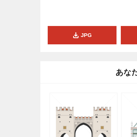
JPG
あな