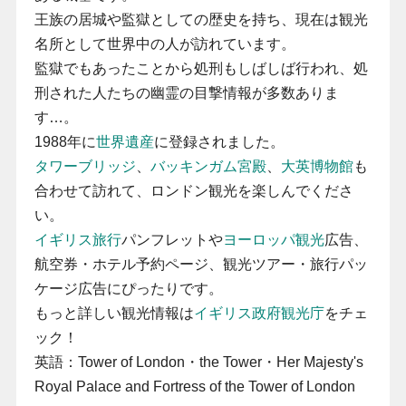
王族の居城や監獄としての歴史を持ち、現在は観光
名所として世界中の人が訪れています。
監獄でもあったことから処刑もしばしば行われ、処
刑された人たちの幽霊の目撃情報が多数ありま
す…。
1988年に
世界遺産
に登録されました。
タワーブリッジ
、
バッキンガム宮殿
、
大英博物館
も
合わせて訪れて、ロンドン観光を楽しんでくださ
い。
イギリス旅行
パンフレットや
ヨーロッパ観光
広告、
航空券・ホテル予約ページ、観光ツアー・旅行パッ
ケージ広告にぴったりです。
もっと詳しい観光情報は
イギリス政府観光庁
をチェ
ック！
英語：Tower of London・the Tower・Her Majesty's
Royal Palace and Fortress of the Tower of London