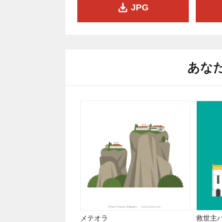
JPG
あな
メテオラ
救世主