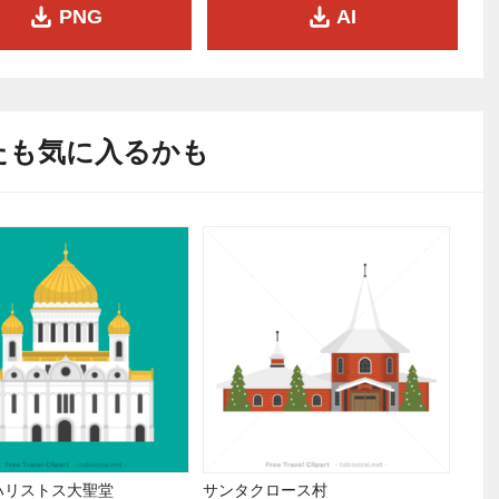
PNG
AI
たも気に入るかも
ハリストス大聖堂
サンタクロース村