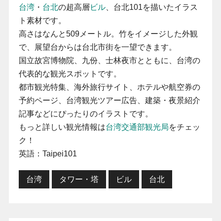
台湾
・
台北
の超高層
ビル
、台北101を描いたイラス
ト素材です。
高さはなんと509メートル。竹をイメージした外観
で、展望台からは台北市街を一望できます。
国立故宮博物院、九份、士林夜市とともに、台湾の
代表的な観光スポットです。
都市観光特集、海外旅行サイト、ホテルや航空券の
予約ページ、台湾観光ツアー広告、建築・夜景紹介
記事などにぴったりのイラストです。
もっと詳しい観光情報は
台湾交通部観光局
をチェッ
ク！
英語：Taipei101
台湾
タワー・塔
ビル
台北