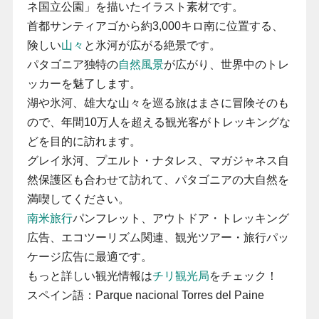
ネ国立公園」を描いたイラスト素材です。
首都サンティアゴから約3,000キロ南に位置する、
険しい
山々
と氷河が広がる絶景です。
パタゴニア独特の
自然風景
が広がり、世界中のトレ
ッカーを魅了します。
湖や氷河、雄大な山々を巡る旅はまさに冒険そのも
ので、年間10万人を超える観光客がトレッキングな
どを目的に訪れます。
グレイ氷河、プエルト・ナタレス、マガジャネス自
然保護区も合わせて訪れて、パタゴニアの大自然を
満喫してください。
南米旅行
パンフレット、アウトドア・トレッキング
広告、エコツーリズム関連、観光ツアー・旅行パッ
ケージ広告に最適です。
もっと詳しい観光情報は
チリ観光局
をチェック！
スペイン語：Parque nacional Torres del Paine